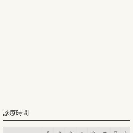
診療時間
月
火
水
木
金
土
日
祝